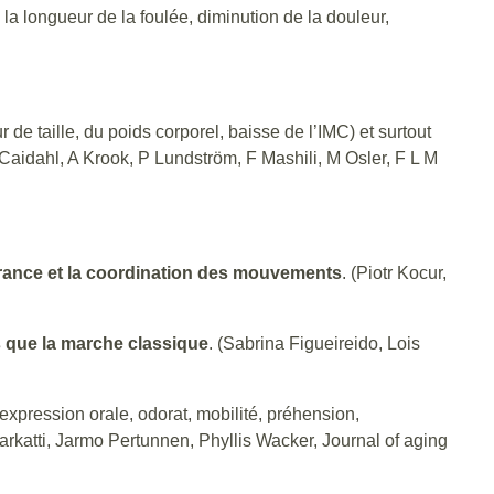
 la longueur de la foulée, diminution de la douleur,
r de taille, du poids corporel, baisse de l’IMC) et surtout
Caidahl, A Krook, P Lundström, F Mashili, M Osler, F L M
urance et la coordination des mouvements
. (Piotr Kocur,
s que la marche classique
. (Sabrina Figueireido, Lois
 expression orale, odorat, mobilité, préhension,
rkatti, Jarmo Pertunnen, Phyllis Wacker, Journal of aging