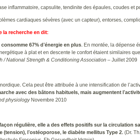
phase inflammatoire, capsulite, tendinite des épaules, coudes et
lèmes cardiaques sévères (avec un capteur), entorses, complica
 la recherche en dit:
que consomme 67% d’énergie en plus
. En montée, la dépense én
nergétique à plat et en descente le confort étaient similaires qu
ch / National Strength & Conditioning Association
– Juillet 2009
rdique. Cela peut être attribuée à une intensification de l’act
marche avec des bâtons habituels, mais augmentent l’activit
ied physiology
Novembre 2010
çon régulière, elle a des effets positifs sur la circulation
 (tension), l’ostéoporose, le diabète mellitus Type 2.
(Dr. Th
hschule Fresenius, Fb Gesundheit Idstein)