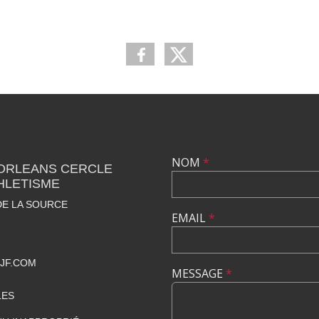
NOM
*
 ORLEANS CERCLE
HLETISME
DE LA SOURCE
EMAIL
*
JF.COM
MESSAGE
*
LES