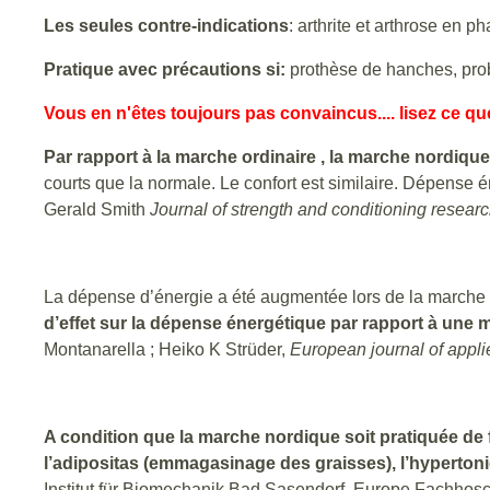
Les seules contre-indications
: arthrite et arthrose en 
Pratique avec précautions si:
prothèse de hanches, prob
Vous en n'êtes toujours pas convaincus.... lisez ce que
Par rapport à la marche ordinaire , la marche nordi
courts que la normale. Le confort est similaire. Dépense é
Gerald Smith
Journal of strength and conditioning resear
La dépense d’énergie a été augmentée lors de la marche no
d’effet sur la dépense énergétique par rapport à une 
Montanarella ; Heiko K Strüder,
European journal of appl
A condition que la marche nordique soit pratiquée de fa
l’adipositas (emmagasinage des graisses), l’hypertonie
Institut für Biomechanik Bad Sasendorf, Europe Fachhosc