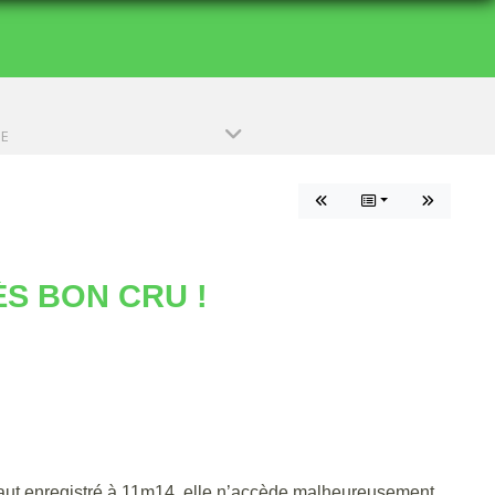
PE
S BON CRU !
 saut enregistré à 11m14, elle n’accède malheureusement