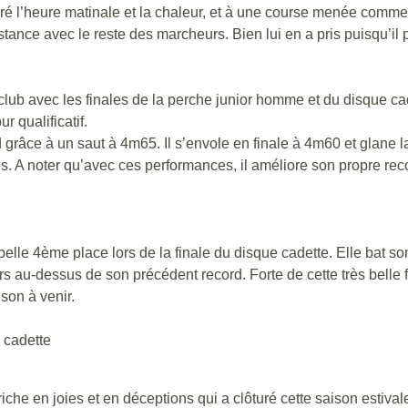
’heure matinale et la chaleur, et à une course menée comme il l
stance avec le reste des marcheurs. Bien lui en a pris puisqu’il
e club avec les finales de la perche junior homme et du disque 
r qualificatif.
grâce à un saut à 4m65. Il s’envole en finale à 4m60 et glane la
 A noter qu’avec ces performances, il améliore son propre recor
e 4ème place lors de la finale du disque cadette. Elle bat so
rs au-dessus de son précédent record. Forte de cette très belle f
son à venir.
cadette
he en joies et en déceptions qui a clôturé cette saison estival