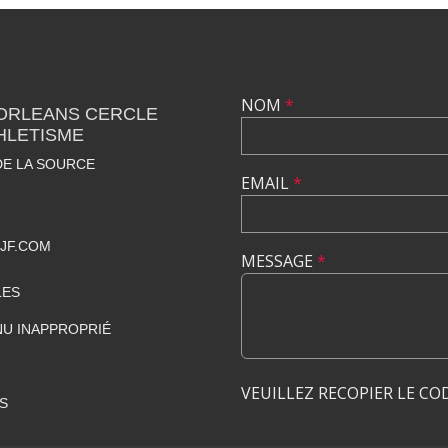
NOM
*
 ORLEANS CERCLE
HLETISME
DE LA SOURCE
EMAIL
*
JF.COM
MESSAGE
*
LES
U INAPPROPRIÉ
VEUILLEZ RECOPIER LE CO
S