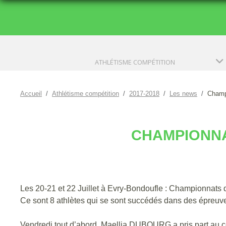
ATHLÉTISME COMPÉTITION
Accueil
Athlétisme compétition
2017-2018
Les news
Champi
CHAMPIONNA
Les 20-21 et 22 Juillet à Evry-Bondoufle : Championnats 
Ce sont 8 athlètes qui se sont succédés dans des épreuves 
Vendredi tout d’abord, Maellia DUBOURG a pris part au co