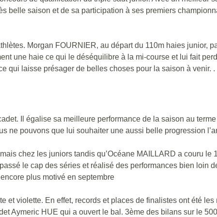
 très belle saison et de sa participation à ses premiers champio
 athlètes. Morgan FOURNIER, au départ du 110m haies junior, pas
ement une haie ce qui le déséquilibre à la mi-course et lui fait pe
e qui laisse présager de belles choses pour la saison à venir. .
et. Il égalise sa meilleure performance de la saison au terme d
us ne pouvons que lui souhaiter une aussi belle progression l’
is chez les juniors tandis qu’Océane MAILLARD a couru le 100
ssé le cap des séries et réalisé des performances bien loin de 
t encore plus motivé en septembre
et violette. En effet, records et places de finalistes ont été les
adet Aymeric HUE qui a ouvert le bal. 3ème des bilans sur le 500