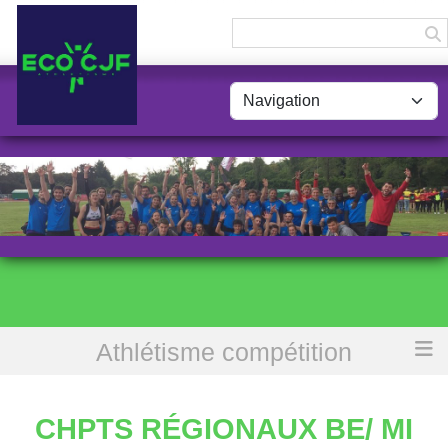
Panneau de gestion des cookies
Athlétisme compétition
Accueil
Chpts régionaux BE/ MI de cross
CHPTS RÉGIONAUX BE/ MI