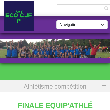
Panneau de gestion des cookies
Athlétisme compétition
Accueil
Finale Equip'Athlé
FINALE EQUIP'ATHLÉ