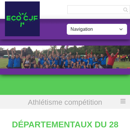
Panneau de gestion des cookies
Athlétisme compétition
Accueil
Départementaux du 28 (CA et +)
DÉPARTEMENTAUX DU 28