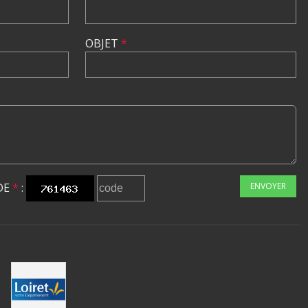
OBJET
*
DE
*
:
ENVOYER