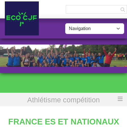
Panneau de gestion des cookies
Athlétisme compétition
Accueil
France ES et Nationaux
FRANCE ES ET NATIONAUX