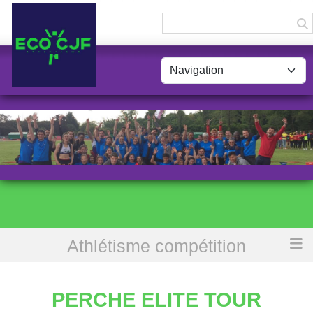
Panneau de gestion des cookies
Athlétisme compétition
Accueil
Perche Elite Tour Clermont
PERCHE ELITE TOUR