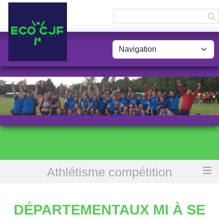
Panneau de gestion des cookies
Athlétisme compétition
Accueil
Départementaux Mi à SE
DÉPARTEMENTAUX MI À SE