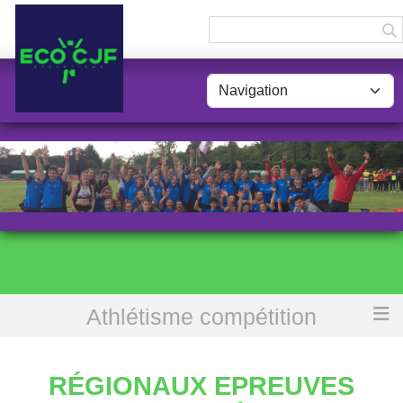
Panneau de gestion des cookies
Athlétisme compétition
Accueil
Régionaux Epreuves Combinées
RÉGIONAUX EPREUVES