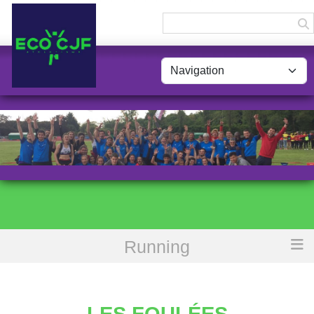
Panneau de gestion des cookies
Running
Accueil
Les Foulées Vichyssoises (10km - route)
LES FOULÉES