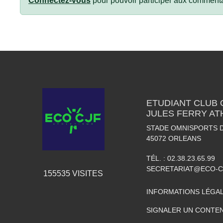
Connectez-vous
pour pouvoir participer aux commenta
ETUDIANT CLUB
JULES FERRY AT
STADE OMNISPORTS 
45072
ORLEANS
TÉL. :
02.38.23.65.99
SECRETARIAT@ECO-C
155535
VISITES
INFORMATIONS LÉGA
SIGNALER UN CONTEN