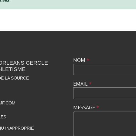
ires.
NOM
*
 ORLEANS CERCLE
HLETISME
DE LA SOURCE
EMAIL
*
JF.COM
MESSAGE
*
LES
U INAPPROPRIÉ