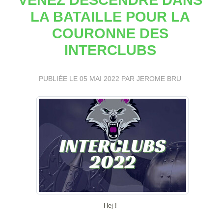
LA BATAILLE POUR LA
COURONNE DES
INTERCLUBS
PUBLIÉE LE
05 MAI 2022
PAR JEROME BRU
Hej !