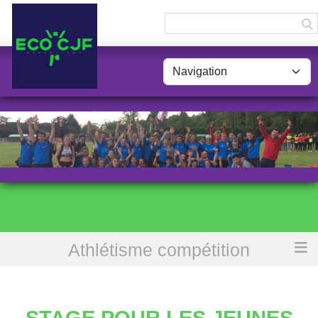
Panneau de gestion des cookies
Athlétisme compétition
Accueil
Stage pour les jeunes de 11 à 14 ans made in ECO-CJF
STAGE POUR LES JEUNES