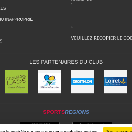
LES
U INAPPROPRIÉ
VEUILLEZ RECOPIER LE CO
S
LES PARTENAIRES DU CLUB
SPORTS
REGIONS
nne le contrôle sur ceux que vous souhaitez activer
Tout accepte