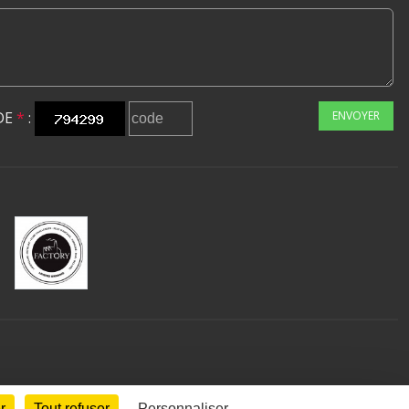
DE
*
:
ENVOYER
r
Tout refuser
Personnaliser