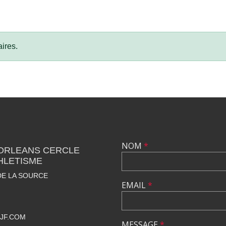
ires.
NOM
*
 ORLEANS CERCLE
HLETISME
DE LA SOURCE
EMAIL
*
JF.COM
MESSAGE
*